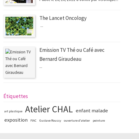
The Lancet Oncology
...
Emission TV Thé ou Café avec
Bernard Giraudeau
...
Étiquettes
Atelier CHAL
enfant malade
art plastique
exposition
FIAC
Gustave Roussy
ouverture d'atelier
peinture